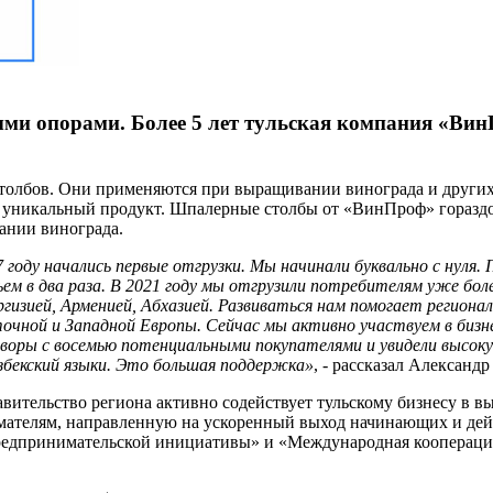
и опорами. Более 5 лет тульская компания «ВинП
лбов. Они применяются при выращивании винограда и других с
чти уникальный продукт. Шпалерные столбы от «ВинПроф» горазд
вании винограда.
году начались первые отгрузки. Мы начинали буквально с нуля. 
ем в два раза. В 2021 году мы отгрузили потребителям уже бол
изией, Арменией, Абхазией.
Развиваться нам помогает региона
очной и Западной Европы. Сейчас мы активно участвуем в бизне
говоры с восемью потенциальными покупателями и увидели высо
збекский языки. Это большая поддержка»
, - рассказал Алексан
ительство региона активно содействует тульскому бизнесу в в
мателям, направленную на ускоренный выход начинающих и дей
редпринимательской инициативы» и «Международная коопераци