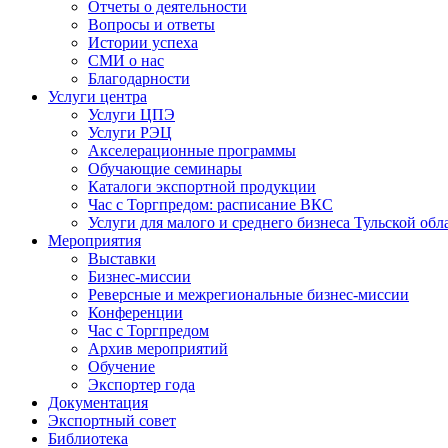
Отчеты о деятельности
Вопросы и ответы
Истории успеха
СМИ о нас
Благодарности
Услуги центра
Услуги ЦПЭ
Услуги РЭЦ
Акселерационные программы
Обучающие семинары
Каталоги экспортной продукции
Час с Торгпредом: расписание ВКС
Услуги для малого и среднего бизнеса Тульской обл
Мероприятия
Выставки
Бизнес-миссии
Реверсные и межрегиональные бизнес-миссии
Конференции
Час с Торгпредом
Архив мероприятий
Обучение
Экспортер года
Документация
Экспортный совет
Библиотека