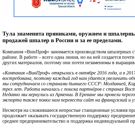
Тула знаменита пряниками, оружием и шпалерным
продажей шпалер в России и за ее пределами.
Компания «ВинПроф» занимается производством шпалерных сто
районе. В работе – всего одна линия, но на ней создается по
других материалов, поэтому они почти незаменимы в выращи
«Компания «ВинПроф» открылась в октябре 2016 года, а в 2017 
востребована, поэтому каждый год нам удается увеличить объ
мы сотрудничаем со странами бывшего СССР: Молдавией, Кирг
трех лет. Работа началась с поиска партнёров с странах Вост
Недавно мы вернулись из Армении. В Ереване мы провели пере
экспорта также помог нам перевести сайт на французский и у
Несмотря на сложившиеся непростые станционные условия прав
продолжает оказывать государственную поддержку предприни
среднее предпринимательство и поддержка индивидуальной п