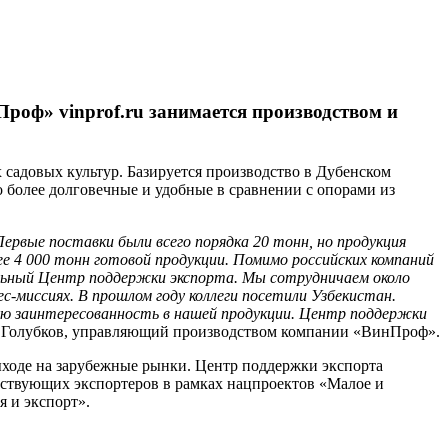
роф» vinprof.ru занимается производством и
адовых культур. Базируется производство в Дубенском
о более долговечные и удобные в сравнении с опорами из
Первые поставки были всего порядка 20 тонн, но продукция
ее 4 000 тонн готовой продукции. Помимо российских компаний
льный Центр поддержки экспорта. Мы сотрудничаем около
с-миссиях. В прошлом году коллеги посетили Узбекистан.
кую заинтересованность в нашей продукции. Центр поддержки
др Голубков, управляющий производством компании «ВинПроф».
ыходе на зарубежные рынки. Центр поддержки экспорта
ствующих экспортеров в рамках нацпроектов «Малое и
я и экспорт».