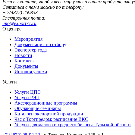
Если вы хотите, чтобы весь мир узнал о вашем продукте или 
Связаться с нами можно по телефону:
+ 7(4872) 259833
Электронная почта:
info@export71.ru
О центре
Мероприятия
Документация по отбору
Экспортер года
Новости
Контакты
Документы
История успеха
Услуги
Услуги ЦПЭ
Услуги РЭЦ
Акселерационные программы
Обучающие семинары
Каталоги экспортной продукции
Час с Торгпредом: расписание ВКС
Услуги для малого и среднего бизнеса Тульской области
+7 (4872) 25-98-33
- г. Тула, ул. Кирова, д.135, к.1