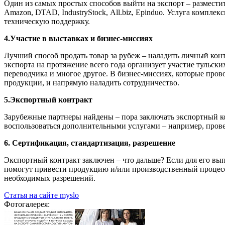
Один из самых простых способов выйти на экспорт – размести
Amazon, DTAD, IndustryStock, Аll.biz, Epinduo. Услуга компле
техническую поддержку.
4.Участие в выставках и бизнес-миссиях
Лучший способ продать товар за рубеж – наладить личный кон
экспорта на протяжение всего года организует участие тульск
переводчика и многое другое. В бизнес-миссиях, которые пров
продукции, и напрямую наладить сотрудничество.
5.Экспортный контракт
Зарубежные партнеры найдены – пора заключать экспортный к
воспользоваться дополнительными услугами – например, прове
6. Сертификация, стандартизация, разрешение
Экспортный контракт заключен – что дальше? Если для его вы
помогут привести продукцию и/или производственный процесс 
необходимых разрешений.
Статья на сайте myslo
Фотогалерея: