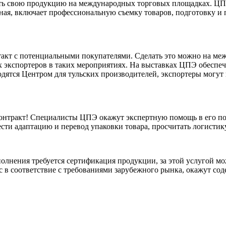
ть свою продукцию на международных торговых площадках. ЦПЭ 
ксная, включает профессиональную съемку товаров, подготовку и
такт с потенциальными покупателями. Сделать это можно на ме
их экспортеров в таких мероприятиях. На выставках ЦПЭ обеспе
одятся Центром для тульских производителей, экспортеры могут 
онтракт! Специалисты ЦПЭ окажут экспертную помощь в его по
сти адаптацию и перевод упаковки товара, просчитать логистик
полнения требуется сертификация продукции, за этой услугой м
в соответствие с требованиями зарубежного рынка, окажут сод