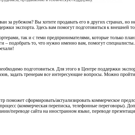
н за рубежом? Вы хотите продавать его в других странах, но не
ддержки экспорта. Здесь вам помогут подготовиться к внешней т
ортерами, так и с теми предпринимателями, которые только пл
и – подобрать то, что нужно именно вам, помогут специалисты.
оехали!
необходимо подготовиться. Для этого в Центре поддержки эксп
азов, задать тренерам все интересующие вопросы. Можно пройти
ентр поможет сформировать/актуализировать коммерческое предл
роцесс (коммерческая переписка, телефонные переговоры). Доп
дании/переводе сайта на иностранном языке, переводе презента