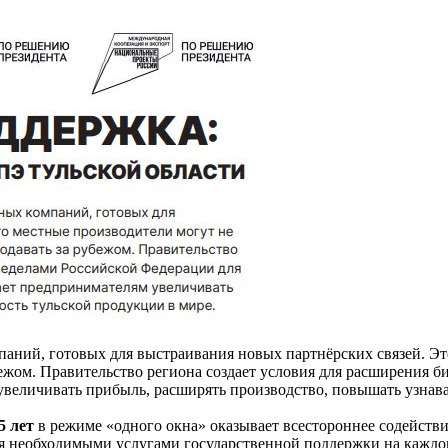
аний, готовых для выстраивания новых партнёрских связей. Это
ежом. Правительство региона создает условия для расширения б
величивать прибыль, расширять производство, повышать узнава
5 лет
в режиме «одного окна» оказывает всестороннее содейств
 необходимыми услугами государственной поддержки на каждом 