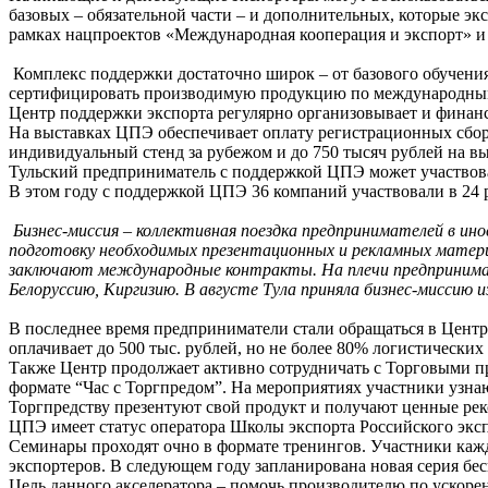
базовых – обязательной части – и дополнительных, которые э
рамках нацпроектов «Международная кооперация и экспорт» 
Комплекс поддержки достаточно широк – от базового обучени
сертифицировать производимую продукцию по международным с
Центр поддержки экспорта регулярно организовывает и финанс
На выставках ЦПЭ обеспечивает оплату регистрационных сборов
индивидуальный стенд за рубежом и до 750 тысяч рублей на вы
Тульский предприниматель с поддержкой ЦПЭ может участвова
В этом году с поддержкой ЦПЭ 36 компаний участвовали в 24 р
Бизнес-миссия – коллективная поездка предпринимателей в ин
подготовку необходимых презентационных и рекламных материа
заключают международные контракты. На плечи предпринимате
Белоруссию, Киргизию. В августе Тула приняла бизнес-миссию и
В последнее время предприниматели стали обращаться в Центр
оплачивает до 500 тыс. рублей, но не более 80% логистически
Также Центр продолжает активно сотрудничать с Торговыми пр
формате “Час с Торгпредом”. На мероприятиях участники узна
Торгпредству презентуют свой продукт и получают ценные ре
ЦПЭ имеет статус оператора Школы экспорта Российского экс
Семинары проходят очно в формате тренингов. Участники каж
экспортеров. В следующем году запланирована новая серия бе
Цель данного акселератора – помочь производителю по ускоре