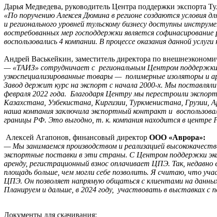
Дарья Медведева, руководитель Центра поддержки экспорта Ту
«По поручению Алексея Дюмина в регионе создаются условия д
и регионального уровней тульскому бизнесу доступны инструме
востребованных мер господдержки является софинасирование 
воспользовались 4 компании. В процессе оказания данной услуги 
Андрей Васькейкин, заместитель директора по внешнеэкономи
— «ТАИЗ» сотрудничает с региональным Центром поддержки э
узкоспециализированные товары — полимерные изоляторы и а
Завод держит курс на экспорт с начала 2000-х. Мы поставляли
февраля 2022 года. Благодаря Центру мы перестроили экспо
Казахстана, Узбекистана, Киргизии, Туркменистана, Грузии, 
наша компания заключила экспортный контракт и воспользовал
границы РФ. Это выгодно, т. к. компания находится в центре 
Алексей Агапонов, финансовый директор
ООО «Аврора»:
— Мы занимаемся производством и реализацией высококачеств
экспортные поставки в эти страны.
С Центром поддержки экс
аренду, регистрационный взнос оплачивает ЦПЭ. Так, недавно
площадь больше, чем могли себе позволить.
Я считаю, что уча
ЦПЭ. Он позволяет напрямую общаться с клиентами на данных
Планируем и дальше, в 2024 году, участвовать в выставках с 
Документы для скачивания: