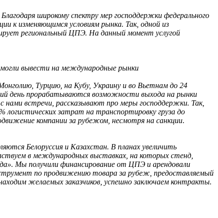
. Благодаря широкому спектру мер господдержки федерального
ции к изменяющимся условиям рынка. Так, одной из
сирует региональный ЦПЭ. На данный момент услугой
смогли вывести на международные рынки
онголию, Турцию, на Кубу, Украину и во Вьетнам до 24
шний день прорабатываются возможности выхода на рынки
с нами встречи, рассказывают про меры господдержки. Так,
0% логистических затрат на транспортировку груза до
одвижение компании за рубежом, несмотря на санкции
.
яются Белоруссия и Казахстан. В планах увеличить
частвуем в международных выставках, на которых стенд,
ода». Мы получили финансирование от ЦПЭ и арендовали
струмент по продвижению товара за рубеж, предоставляемый
находим желаемых заказчиков, успешно заключаем контракты.