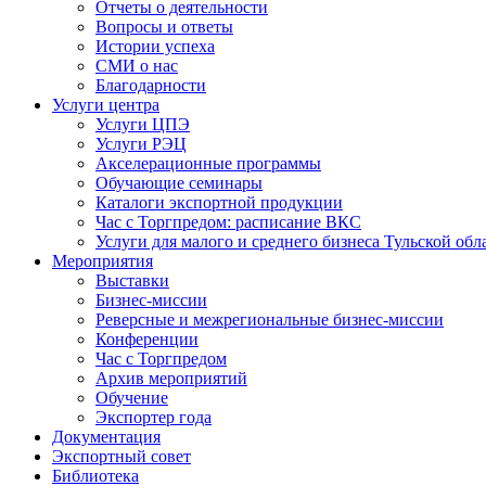
Отчеты о деятельности
Вопросы и ответы
Истории успеха
СМИ о нас
Благодарности
Услуги центра
Услуги ЦПЭ
Услуги РЭЦ
Акселерационные программы
Обучающие семинары
Каталоги экспортной продукции
Час с Торгпредом: расписание ВКС
Услуги для малого и среднего бизнеса Тульской обл
Мероприятия
Выставки
Бизнес-миссии
Реверсные и межрегиональные бизнес-миссии
Конференции
Час с Торгпредом
Архив мероприятий
Обучение
Экспортер года
Документация
Экспортный совет
Библиотека