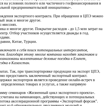
тся на условиях полного или частичного госфинансирования в
уальной предпринимательской инициативы».
вождения экспортного контракта. При обращении в ЦПЭ можно
й знак и многое другое.
с-миссиях.
а и многое другое. Покрытие расходов - до 1,5 млн затрат на
Центр. Отбор участников осуществляется дважды в год.
ндами.
равии, Китае, Турции.
 включает в себя поиск потенциальных интересантов,
ов. Благодаря этому многие компании находят заказчиков и
анизованы коллективные деловые поездки в Египет,
ездка в Казахстан.
ратах. Так, при транспортировке продукции на экспорт ЦПЭ,
димо предоставить заключенный экспортный контракт.
ержки экспортеров является проведение онлайн-встреч в
 определенных товарах и услугах, а также напрямую
рамму семинаров «Жизненный цикл экспортного проекта».
ассчитана на начинающих, действующих и потенциальных
V потока акселерационной программы «Экспортный форсаж”.
оит из 6 образовательных двухдневных модулей и