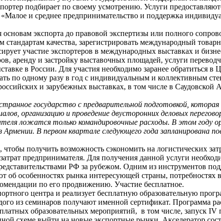
кспортер подбирает по своему усмотрению. Услуги предоставляю
и «Малое и среднее предпринимательство и поддержка индивид
я основам экспорта до правовой экспертизы или полного сопро
тандартам качества, зарегистрировать международный товарны
ирует участие экспортеров в международных выставках и бизне
, аренду и застройку выставочных площадей, услуги переводчик
ставке в России. Для участия необходимо заранее обратиться в 
ть по одному разу в год с индивидуальным и коллективным сте
оссийских и зарубежных выставках, в том числе в Саудовской А
остранное государство с предварительной подготовкой, которая
лов, организацию и проведение двусторонних деловых переговор
ля ложатся только командировочные расходы. В этом году орг
з Армении. В первом квартале следующего года запланирована по
, чтобы получить возможность сэкономить на логистических зат
х затрат предпринимателя. Для получения данной услуги необхо
едставительствами РФ за рубежом. Одним из инструментов подд
ют об особенностях рынка интересующей страны, потребностях в
комендации по его продвижению. Участие бесплатное.
портного центра и реализует бесплатную образовательную прог
дого из семинаров получают именной сертификат. Программа р
сплатных образовательных мероприятий, в том числе, запуск I
нной схеме выйти на новые экспортные рынки. Акселератор сост