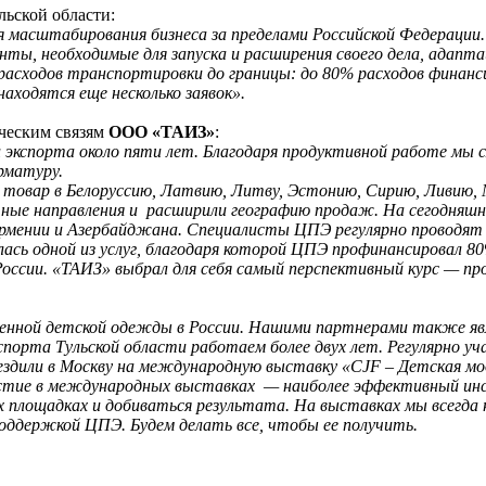
льской области:
ля масштабирования бизнеса за пределами Российской Федерации
нты, необходимые для запуска и расширения своего дела, адапта
расходов транспортировки до границы: до 80% расходов финан
находятся еще несколько заявок».
ческим связям
ООО «ТАИЗ»
:
кспорта около пяти лет. Благодаря продуктивной работе мы 
рматуру.
 товар в Белоруссию, Латвию, Литву, Эстонию, Сирию, Ливию, М
ртные направления и расширили географию продаж. На сегодня
Армении и Азербайджана. Специалисты ЦПЭ регулярно проводят 
ась одной из услуг, благодаря которой ЦПЭ профинансировал 8
России.
«ТАИЗ» выбрал для себя самый перспективный курс — пр
енной детской одежды в России. Нашими партнерами также явл
порта Тульской области работаем более двух лет. Регулярно у
 ездили в Москву на международную выставку «CJF – Детская м
стие в международных выставках — наиболее эффективный ин
 площадках и добиваться результата. На выставках мы всегда 
поддержкой ЦПЭ. Будем делать все, чтобы ее получить.