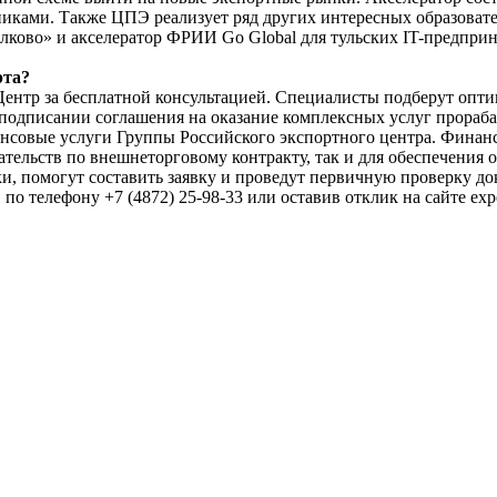
иками. Также ЦПЭ реализует ряд других интересных образоват
лково» и акселератор ФРИИ Go Global для тульских IT-предпри
рта?
 за бесплатной консультацией. Специалисты подберут оптима
и подписании соглашения на оказание комплексных услуг прораб
совые услуги Группы Российского экспортного центра. Финансо
тельств по внешнеторговому контракту, так и для обеспечения 
, помогут составить заявку и проведут первичную проверку до
телефону +7 (4872) 25-98-33 или оставив отклик на сайте export7