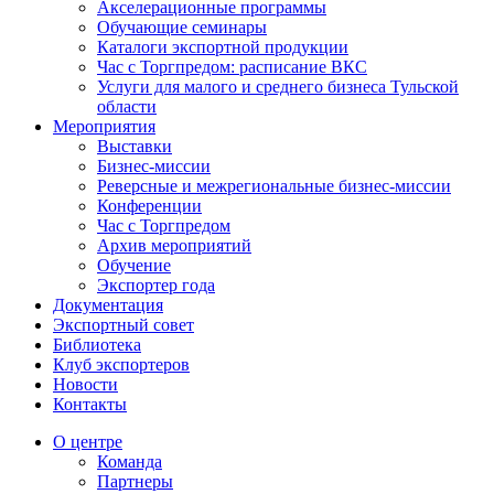
Акселерационные программы
Обучающие семинары
Каталоги экспортной продукции
Час с Торгпредом: расписание ВКС
Услуги для малого и среднего бизнеса Тульской
области
Мероприятия
Выставки
Бизнес-миссии
Реверсные и межрегиональные бизнес-миссии
Конференции
Час с Торгпредом
Архив мероприятий
Обучение
Экспортер года
Документация
Экспортный совет
Библиотека
Клуб экспортеров
Новости
Контакты
О центре
Команда
Партнеры