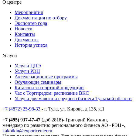
О центре
Мероприятия
Документация по отбору
Экспортер года
Новости
Контакты
Документы
История успеха
Услуги
Услуги ЦПЭ
Услуги РЭЦ
Акселерационные программы
Обучающие семинары
Каталоги экспортной продукции
Час с Торгпредом: расписание ВКС
Услуги для малого и среднего бизнеса Тульской области
+7 (4872) 25-98-33
- г. Тула, ул. Кирова, д.135, к.1
+
7 (495) 937-47-47
(доб.2818)- Григорий Какоткин,
менеджер по развитию регионального бизнеса АО «РЭЦ»,
kakotkin@exportcenter.ru