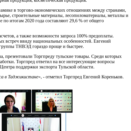
рная продукция, косметическая продукция.
намике в торгово-экономических отношениях между странами,
сырье, строительные материалы, лесопиломатериалы, металлы и
е по итогам 2020 года составляют 29,6 % от общего
счетов, а также возможности запроса 100% предоплаты.
ных встреч ввиду национальных особенностей. Евгений
1 группы ТНВЭД гораздо проще и быстрее.
, презентовали Торгпреду тульские товары. Среди которых
работки. Торгпред ответил на все интересующие вопросы
Центра поддержки экспорта Тульской области.
са в Таджикистане
», - отметил Торгпред Евгений Кореньков.