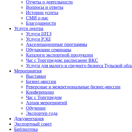
Отчеты о деятельности
Вопросы и ответы
Истории успеха
СМИ о нас
Благодарности
Услуги центра
Услуги ЦПЭ
Услуги РЭЦ
Акселерационные программы
Обучающие семинары
Каталоги экспортной продукции
Час с Торгпредом: расписание ВКС
Услуги для малого и среднего бизнеса Тульской обл
Мероприятия
Выставки
Бизнес-миссии
Реверсные и межрегиональные бизнес-миссии
Конференции
Час с Торгпредом
Архив мероприятий
Обучение
Экспортер года
Документация
Экспортный совет
Библиотека