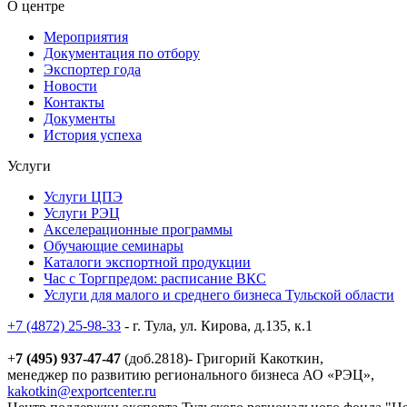
О центре
Мероприятия
Документация по отбору
Экспортер года
Новости
Контакты
Документы
История успеха
Услуги
Услуги ЦПЭ
Услуги РЭЦ
Акселерационные программы
Обучающие семинары
Каталоги экспортной продукции
Час с Торгпредом: расписание ВКС
Услуги для малого и среднего бизнеса Тульской области
+7 (4872) 25-98-33
- г. Тула, ул. Кирова, д.135, к.1
+
7 (495) 937-47-47
(доб.2818)- Григорий Какоткин,
менеджер по развитию регионального бизнеса АО «РЭЦ»,
kakotkin@exportcenter.ru