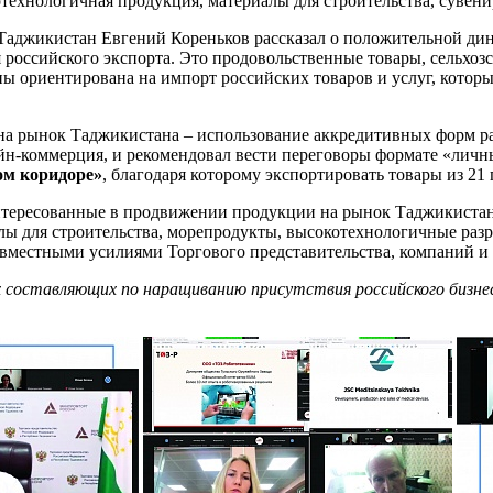
технологичная продукция, материалы для строительства, сувени
Таджикистан Евгений Кореньков рассказал о положительной ди
российского экспорта. Это продовольственные товары, сельхоз
ны ориентирована на импорт российских товаров и услуг, которы
на рынок Таджикистана – использование аккредитивных форм ра
айн-коммерция, и рекомендовал вести переговоры формате «лич
м коридоре»
, благодаря которому экспортировать товары из 2
нтересованные в продвижении продукции на рынок Таджикистана
лы для строительства, морепродукты, высокотехнологичные раз
вместными усилиями Торгового представительства, компаний и 
 составляющих по наращиванию присутствия российского бизне