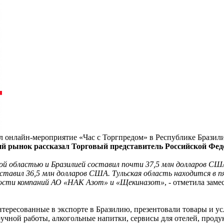
л онлайн-мероприятие «Час с Торгпредом» в Республике Бразили
кий рынок рассказал Торговый представитель Российской Фе
й областью и Бразилией составил почти 37,5 млн долларов США 
составил 36,5 млн долларов США. Тульская область находится в 
ьности компаний АО «НАК Азот» и «Щекиназот»
, - отметила за
нтересованные в экспорте в Бразилию, презентовали товары и у
ручной работы, алкогольные напитки, сервисы для отелей, прод