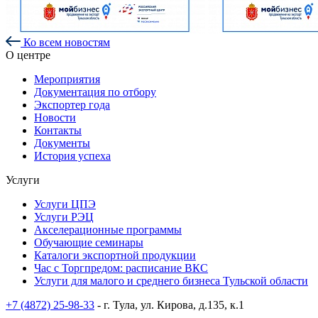
Ко всем новостям
О центре
Мероприятия
Документация по отбору
Экспортер года
Новости
Контакты
Документы
История успеха
Услуги
Услуги ЦПЭ
Услуги РЭЦ
Акселерационные программы
Обучающие семинары
Каталоги экспортной продукции
Час с Торгпредом: расписание ВКС
Услуги для малого и среднего бизнеса Тульской области
+7 (4872) 25-98-33
- г. Тула, ул. Кирова, д.135, к.1