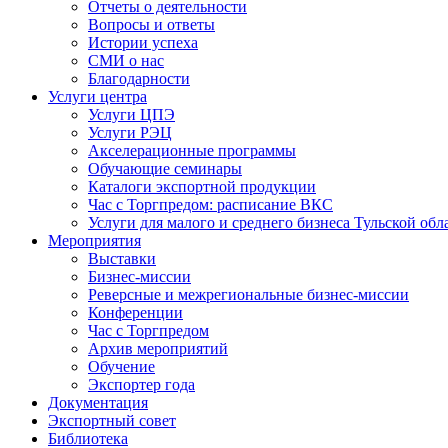
Отчеты о деятельности
Вопросы и ответы
Истории успеха
СМИ о нас
Благодарности
Услуги центра
Услуги ЦПЭ
Услуги РЭЦ
Акселерационные программы
Обучающие семинары
Каталоги экспортной продукции
Час с Торгпредом: расписание ВКС
Услуги для малого и среднего бизнеса Тульской обл
Мероприятия
Выставки
Бизнес-миссии
Реверсные и межрегиональные бизнес-миссии
Конференции
Час с Торгпредом
Архив мероприятий
Обучение
Экспортер года
Документация
Экспортный совет
Библиотека