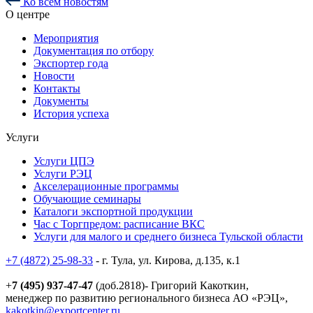
Ко всем новостям
О центре
Мероприятия
Документация по отбору
Экспортер года
Новости
Контакты
Документы
История успеха
Услуги
Услуги ЦПЭ
Услуги РЭЦ
Акселерационные программы
Обучающие семинары
Каталоги экспортной продукции
Час с Торгпредом: расписание ВКС
Услуги для малого и среднего бизнеса Тульской области
+7 (4872) 25-98-33
- г. Тула, ул. Кирова, д.135, к.1
+
7 (495) 937-47-47
(доб.2818)- Григорий Какоткин,
менеджер по развитию регионального бизнеса АО «РЭЦ»,
kakotkin@exportcenter.ru