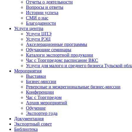
Отчеты о деятельности
Вопросы и ответы
Истории успеха
СМИ о нас
Благодарности
Услуги центра
Услуги ЦПЭ
Услуги РЭЦ
Акселерационные программы
Обучающие семинары
Каталоги экспортной продукции
Час с Торгпредом: расписание ВКС
Услуги для малого и среднего бизнеса Тульской обл
Мероприятия
Выставки
Бизнес-миссии
Реверсные и межрегиональные бизнес-миссии
Конференции
Час с Торгпредом
Архив мероприятий
Обучение
Экспортер года
Документация
Экспортный совет
Библиотека