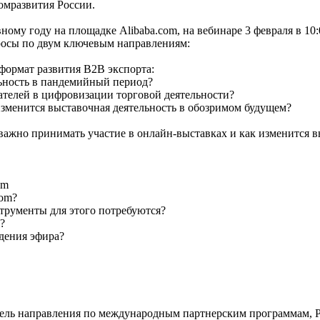
омразвития России.
ому году на площадке Alibaba.com, на вебинаре 3 февраля в 1
просы по двум ключевым направлениям:
формат развития В2В экспорта:
льность в пандемийный период?
ателей в цифровизации торговой деятельности?
изменится выставочная деятельность в обозримом будущем?
 важно принимать участие в онлайн-выставках и как изменится 
am
com?
струменты для этого потребуются?
?
едения эфира?
ель направления по международным партнерским программам, 