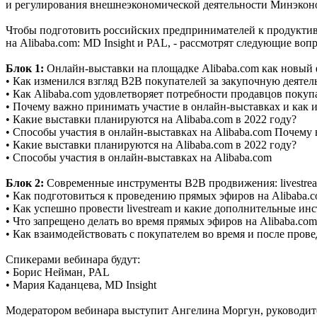
и регулирования внешнеэкономической деятельности Минэкон
Чтобы подготовить российских предпринимателей к продуктивн
на Alibaba.com: MD Insight и PAL, - рассмотрят следующие во
Блок 1:
Онлайн-выставки на площадке Alibaba.com как новый 
• Как изменился взгляд B2B покупателей за закупочную деяте
• Как Alibaba.com удовлетворяет потребности продавцов покуп
• Почему важно принимать участие в онлайн-выставках и как 
• Какие выставки планируются на Alibaba.com в 2022 году?
• Способы участия в онлайн-выставках на Alibaba.com Почему
• Какие выставки планируются на Alibaba.com в 2022 году?
• Способы участия в онлайн-выставках на Alibaba.com
Блок 2:
Современные инструменты В2В продвижения: livestre
• Как подготовиться к проведению прямых эфиров на Alibaba.
• Как успешно провести livestream и какие дополнительные ин
• Что запрещено делать во время прямых эфиров на Alibaba.com
• Как взаимодействовать с покупателем во время и после пров
Спикерами вебинара будут:
• Борис Нейман, PAL
• Мария Каданцева, MD Insight
Модератором вебинара выступит Ангелина Моргун, руководит