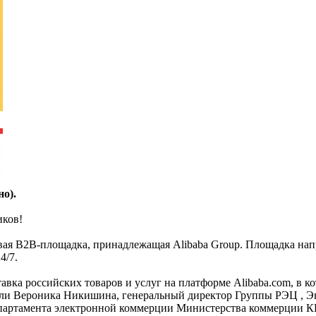
о).
иков!
я B2B-площадка, принадлежащая Alibaba Group. Площадка напра
4/7.
тавка российских товаров и услуг на платформе Alibaba.com, в 
ли Вероника Никишина, генеральный директор Группы РЭЦ , Э
епартамента электронной коммерции Министерства коммерции К