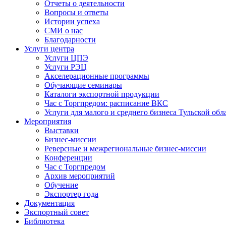
Отчеты о деятельности
Вопросы и ответы
Истории успеха
СМИ о нас
Благодарности
Услуги центра
Услуги ЦПЭ
Услуги РЭЦ
Акселерационные программы
Обучающие семинары
Каталоги экспортной продукции
Час с Торгпредом: расписание ВКС
Услуги для малого и среднего бизнеса Тульской обл
Мероприятия
Выставки
Бизнес-миссии
Реверсные и межрегиональные бизнес-миссии
Конференции
Час с Торгпредом
Архив мероприятий
Обучение
Экспортер года
Документация
Экспортный совет
Библиотека