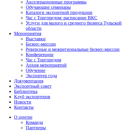
Акселерационные программы
Обучающие семинары
Каталоги экспортной продукции
Час с Торгпредом: расписание ВКС
Услуги для малого и среднего бизнеса Тульской
области
Мероприятия
Выставки
Бизнес-миссии
Реверсные и межрегиональные бизнес-миссии
Конференции
Час с Торгпредом
Архив мероприятий
Обучение
Экспортер года
Документация
Экспортный совет
Библиотека
Клуб экспортеров
Новости
Контакты
О центре
Команда
Партнеры