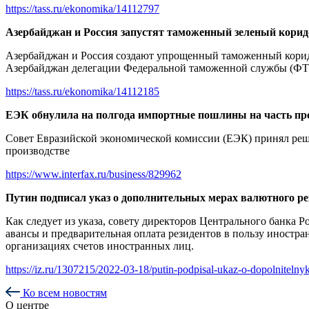
https://tass.ru/ekonomika/14112797
Азербайджан и Россия запустят таможенный зеленый корид
Азербайджан и Россия создают упрощенный таможенный коридор
Азербайджан делегации Федеральной таможенной службы (ФТ
https://tass.ru/ekonomika/14112185
ЕЭК обнулила на полгода импортные пошлины на часть про
Совет Евразийской экономической комиссии (ЕЭК) принял реш
производстве
https://www.interfax.ru/business/829962
Путин подписал указ о дополнительных мерах валютного р
Как следует из указа, совету директоров Центрального банка 
авансы и предварительная оплата резидентов в пользу иностр
организациях счетов иностранных лиц.
https://iz.ru/1307215/2022-03-18/putin-podpisal-ukaz-o-dopolnitelny
Ко всем новостям
О центре