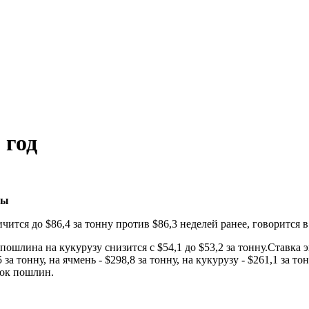
 год
цы
чится до $86,4 за тонну против $86,3 неделей ранее, говорится
у, пошлина на кукурузу снизится с $54,1 до $53,2 за тонну.Ста
а тонну, на ячмень - $298,8 за тонну, на кукурузу - $261,1 за т
вок пошлин.