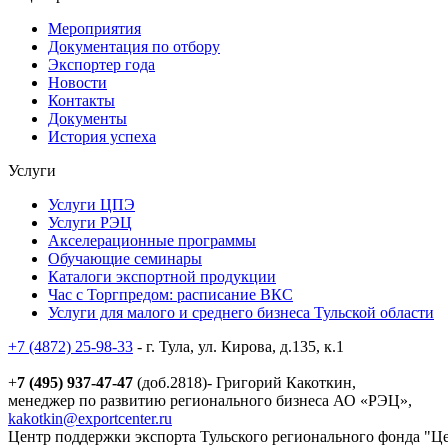
Мероприятия
Документация по отбору
Экспортер года
Новости
Контакты
Документы
История успеха
Услуги
Услуги ЦПЭ
Услуги РЭЦ
Акселерационные программы
Обучающие семинары
Каталоги экспортной продукции
Час с Торгпредом: расписание ВКС
Услуги для малого и среднего бизнеса Тульской области
+7 (4872) 25-98-33
- г. Тула, ул. Кирова, д.135, к.1
+
7 (495) 937-47-47
(доб.2818)- Григорий Какоткин,
менеджер по развитию регионального бизнеса АО «РЭЦ»,
kakotkin@exportcenter.ru
Центр поддержки экспорта Тульского регионального фонда "Ц