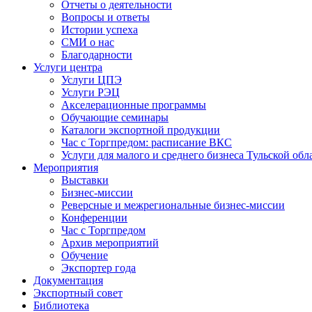
Отчеты о деятельности
Вопросы и ответы
Истории успеха
СМИ о нас
Благодарности
Услуги центра
Услуги ЦПЭ
Услуги РЭЦ
Акселерационные программы
Обучающие семинары
Каталоги экспортной продукции
Час с Торгпредом: расписание ВКС
Услуги для малого и среднего бизнеса Тульской обл
Мероприятия
Выставки
Бизнес-миссии
Реверсные и межрегиональные бизнес-миссии
Конференции
Час с Торгпредом
Архив мероприятий
Обучение
Экспортер года
Документация
Экспортный совет
Библиотека