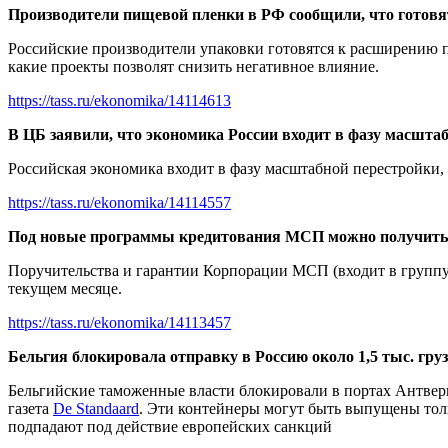
Производители пищевой пленки в РФ сообщили, что готов
Российские производители упаковки готовятся к расширению п
какие проекты позволят снизить негативное влияние.
https://tass.ru/ekonomika/14114613
В ЦБ заявили, что экономика России входит в фазу масшта
Российская экономика входит в фазу масштабной перестройки,
https://tass.ru/ekonomika/14114557
Под новые программы кредитования МСП можно получить 
Поручительства и гарантии Корпорации МСП (входит в группу
текущем месяце.
https://tass.ru/ekonomika/14113457
Б
ельгия блокировала отправку в Россию около 1,5 тыс. гр
Бельгийские таможенные власти блокировали в портах Антверпе
газета
De Standaard
. Эти контейнеры могут быть выпущены толь
подпадают под действие европейских санкций