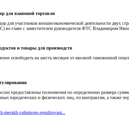
ор для взаимной торговли
 для участников внешнеэкономической деятельности двух стран
С) во главе с заместителем руководителя ФТС Владимиром Ив
дуктов и товары для производств
ение освободить на шесть месяцев от ввозной таможенной пошл
егулирования
России предоставлены полномочия по определению размера суммы,
анных юридических и физических лиц, по контрактам, а также п
kh-merakh-valiutnogo-regulirovani...