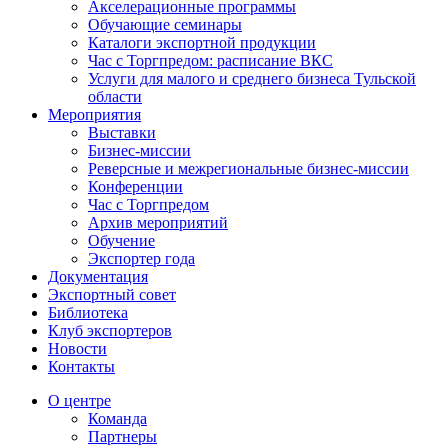
Акселерационные программы
Обучающие семинары
Каталоги экспортной продукции
Час с Торгпредом: расписание ВКС
Услуги для малого и среднего бизнеса Тульской
области
Мероприятия
Выставки
Бизнес-миссии
Реверсные и межрегиональные бизнес-миссии
Конференции
Час с Торгпредом
Архив мероприятий
Обучение
Экспортер года
Документация
Экспортный совет
Библиотека
Клуб экспортеров
Новости
Контакты
О центре
Команда
Партнеры