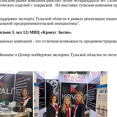
сийском рынке компания работает более четырнадцати лет. Осно
ических изделий с покраской. На выставке тульская компания 
оддержки экспорта Тульской области в рамках реализации наци
уальной предпринимательской инициативы".
льон 3, зал 12) МВЦ «Крокус Экспо».
ванных компаний - это отличная возможность продемонстрирова
воните в Центр поддержки экспорта Тульской области по телеф