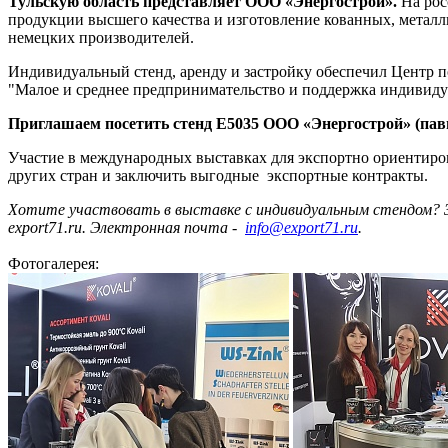
Тульскую область представляет ООО «Энергострой».
На рос
продукции высшего качества и изготовление кованных, металл
немецких производителей.
Индивидуальный стенд, аренду и застройку обеспечил Центр п
"Малое и среднее предпринимательство и поддержка индивид
Приглашаем посетить стенд E5035 ООО «Энергострой» (пави
Участие в международных выставках для экспортно ориентиро
других стран и заключить выгодные экспортные контракты.
Хотите участвовать в выставке с индивидуальным стендом? З
export71.ru. Электронная почта -
info@export71.ru
.
Фотогалерея: