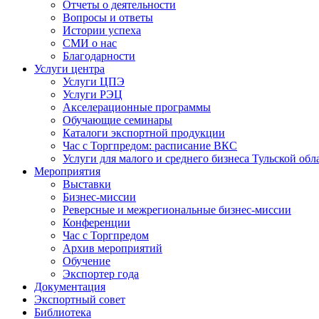
Отчеты о деятельности
Вопросы и ответы
Истории успеха
СМИ о нас
Благодарности
Услуги центра
Услуги ЦПЭ
Услуги РЭЦ
Акселерационные программы
Обучающие семинары
Каталоги экспортной продукции
Час с Торгпредом: расписание ВКС
Услуги для малого и среднего бизнеса Тульской обл
Мероприятия
Выставки
Бизнес-миссии
Реверсные и межрегиональные бизнес-миссии
Конференции
Час с Торгпредом
Архив мероприятий
Обучение
Экспортер года
Документация
Экспортный совет
Библиотека