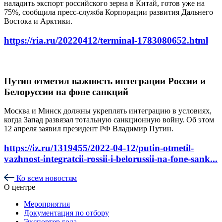
наладить экспорт российского зерна в Китай, готов уже на
75%, сообщила пресс-служба Корпорации развития Дальнего
Востока и Арктики.
https://ria.ru/20220412/terminal-1783080652.html
Путин отметил важность интеграции России и
Белоруссии на фоне санкций
Москва и Минск должны укреплять интеграцию в условиях,
когда Запад развязал тотальную санкционную войну. Об этом
12 апреля заявил президент РФ Владимир Путин.
https://iz.ru/1319455/2022-04-12/putin-otmetil-
vazhnost-integratcii-rossii-i-belorussii-na-fone-sank...
Ко всем новостям
О центре
Мероприятия
Документация по отбору
Экспортер года