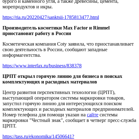
бурого и каменного угля, а также древесины, цемента,
морепродуктов и икры.
https://ria.ru/20220427/sanktsii-1785813477.html
Производитель косметики Max Factor и Rimmel
приостановит работу в России
Косметическая компания Coty заявила, что приостанавливает
свою деятельность в России, сообщают западные
информагентства.
https://www.interfax.ru/business/838378
ЦРПТ открыл горячую линию для бизнеса в поисках
комплектующих и расходных материалов
Центр развития перспективных технологии (ЦРПТ),
выступающий оператором системы маркировки товаров,
запустил горячую линию для интересующихся поиском
комплектующих и расходных материалов предпринимателей.
Номер телефона для помощи указан на
сайте
системы
маркировки "Честный знак", сообщает в четверг пресс-служба
ЦРПТ.
https://tass.ru/ekonomika/14506641?