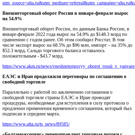
utm_source=alta.ru&utm_medium=referral&utm_campaign=alta.ru&ut
Внешнеторговый оборот России в январе-феврале вырос
на 54.9%
Внешнеторговый оборот России, по данным Банка России, в
январе-феврале 2022 года вырос на 54.9% до $148.3 млрд по
сравнению с годом ранее. Об этом сообщил Росстат. В том
числе экспорт вырос на 68.5% до $96 млн, импорт – на 35% до
$52.3 млрд. Сальдо торгового баланса оставалось
положительным - $43.7 млрд.
https://www.akm.ru/news/vneshnetorgovyy_oborot_rossii_v_yanvare
ЕАЭС и Иран продолжили переговоры по соглашению о
свободной торговле
Параллельно с работой по заключению соглашения о
свободной торговле страны ЕАЭС и Иран проводят
процедуры, необходимые для вступления в силу протокола о
продлении применения временного соглашения, который был
подписан в середине марта.
https://www.alta.ru/ts_news/89585/
«Белтаможсервис» перенаправляет торговые потоки с