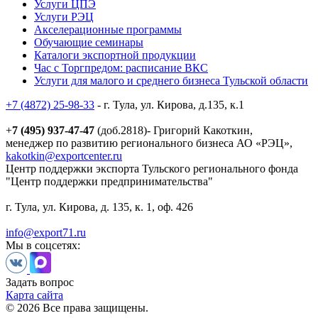
Услуги ЦПЭ
Услуги РЭЦ
Акселерационные программы
Обучающие семинары
Каталоги экспортной продукции
Час с Торгпредом: расписание ВКС
Услуги для малого и среднего бизнеса Тульской области
+7 (4872) 25-98-33
- г. Тула, ул. Кирова, д.135, к.1
+
7 (495) 937-47-47
(доб.2818)- Григорий Какоткин,
менеджер по развитию регионального бизнеса АО «РЭЦ»,
kakotkin@exportcenter.ru
Центр поддержки экспорта Тульского регионального фонда
"Центр поддержки предпринимательства"
г. Тула, ул. Кирова, д. 135, к. 1, оф. 426
info@export71.ru
Мы в соцсетях:
Задать вопрос
Карта сайта
© 2026 Все права защищены.