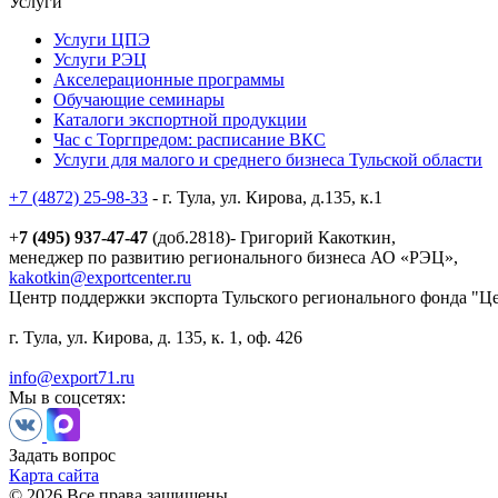
Услуги
Услуги ЦПЭ
Услуги РЭЦ
Акселерационные программы
Обучающие семинары
Каталоги экспортной продукции
Час с Торгпредом: расписание ВКС
Услуги для малого и среднего бизнеса Тульской области
+7 (4872) 25-98-33
- г. Тула, ул. Кирова, д.135, к.1
+
7 (495) 937-47-47
(доб.2818)- Григорий Какоткин,
менеджер по развитию регионального бизнеса АО «РЭЦ»,
kakotkin@exportcenter.ru
Центр поддержки экспорта Тульского регионального фонда "Ц
г. Тула, ул. Кирова, д. 135, к. 1, оф. 426
info@export71.ru
Мы в соцсетях:
Задать вопрос
Карта сайта
© 2026 Все права защищены.