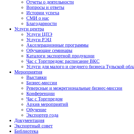
Отчеты о деятельности
Вопросы и ответы
Истории успеха
СМИ о нас
Благодарности
Услуги центра
Услуги ЦПЭ
Услуги РЭЦ
Акселерационные программы
Обучающие семинары
Каталоги экспортной продукции
Час с Торгпредом: расписание ВКС
Услуги для малого и среднего бизнеса Тульской обл
Мероприятия
Выставки
Бизнес-миссии
Реверсные и межрегиональные бизнес-миссии
Конференции
Час с Торгпредом
Архив мероприятий
Обучение
Экспортер года
Документация
Экспортный совет
Библиотека