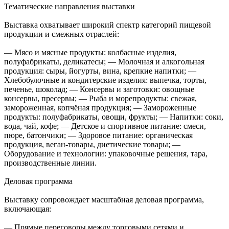
Тематические направления выставки
Выставка охватывает широкий спектр категорий пищевой
продукции и смежных отраслей:
— Мясо и мясные продукты: колбасные изделия,
полуфабрикаты, деликатесы; — Молочная и алкогольная
продукция: сыры, йогурты, вина, крепкие напитки; —
Хлебобулочные и кондитерские изделия: выпечка, торты,
печенье, шоколад; — Консервы и заготовки: овощные
консервы, пресервы; — Рыба и морепродукты: свежая,
замороженная, копчёная продукция; — Замороженные
продукты: полуфабрикаты, овощи, фрукты; — Напитки: соки,
вода, чай, кофе; — Детское и спортивное питание: смеси,
пюре, батончики; — Здоровое питание: органическая
продукция, веган-товары, диетические товары; —
Оборудование и технологии: упаковочные решения, тара,
производственные линии.
Деловая программа
Выставку сопровождает масштабная деловая программа,
включающая:
— Прямые переговоры между торговыми сетями и