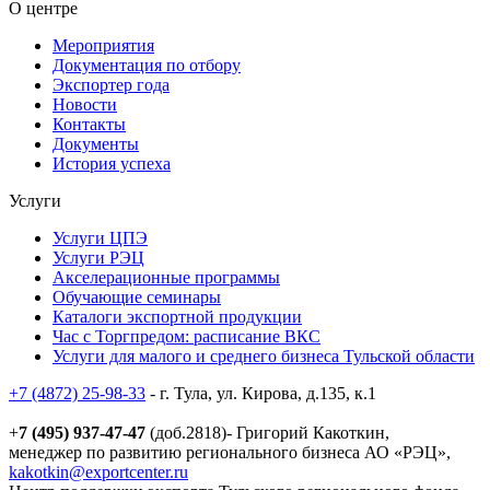
О центре
Мероприятия
Документация по отбору
Экспортер года
Новости
Контакты
Документы
История успеха
Услуги
Услуги ЦПЭ
Услуги РЭЦ
Акселерационные программы
Обучающие семинары
Каталоги экспортной продукции
Час с Торгпредом: расписание ВКС
Услуги для малого и среднего бизнеса Тульской области
+7 (4872) 25-98-33
- г. Тула, ул. Кирова, д.135, к.1
+
7 (495) 937-47-47
(доб.2818)- Григорий Какоткин,
менеджер по развитию регионального бизнеса АО «РЭЦ»,
kakotkin@exportcenter.ru