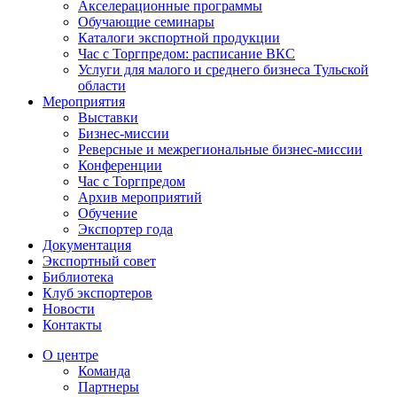
Акселерационные программы
Обучающие семинары
Каталоги экспортной продукции
Час с Торгпредом: расписание ВКС
Услуги для малого и среднего бизнеса Тульской
области
Мероприятия
Выставки
Бизнес-миссии
Реверсные и межрегиональные бизнес-миссии
Конференции
Час с Торгпредом
Архив мероприятий
Обучение
Экспортер года
Документация
Экспортный совет
Библиотека
Клуб экспортеров
Новости
Контакты
О центре
Команда
Партнеры