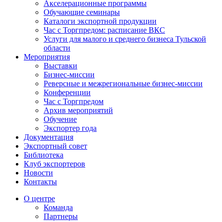
Акселерационные программы
Обучающие семинары
Каталоги экспортной продукции
Час с Торгпредом: расписание ВКС
Услуги для малого и среднего бизнеса Тульской
области
Мероприятия
Выставки
Бизнес-миссии
Реверсные и межрегиональные бизнес-миссии
Конференции
Час с Торгпредом
Архив мероприятий
Обучение
Экспортер года
Документация
Экспортный совет
Библиотека
Клуб экспортеров
Новости
Контакты
О центре
Команда
Партнеры