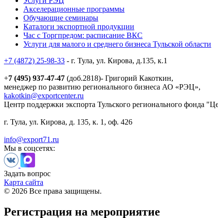
Услуги РЭЦ
Акселерационные программы
Обучающие семинары
Каталоги экспортной продукции
Час с Торгпредом: расписание ВКС
Услуги для малого и среднего бизнеса Тульской области
+7 (4872) 25-98-33
- г. Тула, ул. Кирова, д.135, к.1
+
7 (495) 937-47-47
(доб.2818)- Григорий Какоткин,
менеджер по развитию регионального бизнеса АО «РЭЦ»,
kakotkin@exportcenter.ru
Центр поддержки экспорта Тульского регионального фонда "Ц
г. Тула, ул. Кирова, д. 135, к. 1, оф. 426
info@export71.ru
Мы в соцсетях:
Задать вопрос
Карта сайта
© 2026 Все права защищены.
Регистрация на мероприятие