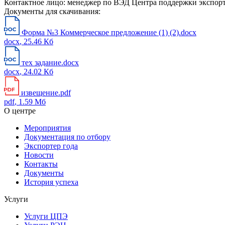
Контактное лицо: менеджер по ВЭД Центра поддержки экспорта 
Документы для скачивания:
Форма №3 Коммерческое предложение (1) (2).docx
docx
, 25.46 Кб
тех задание.docx
docx
, 24.02 Кб
извещение.pdf
pdf
, 1.59 Мб
О центре
Мероприятия
Документация по отбору
Экспортер года
Новости
Контакты
Документы
История успеха
Услуги
Услуги ЦПЭ