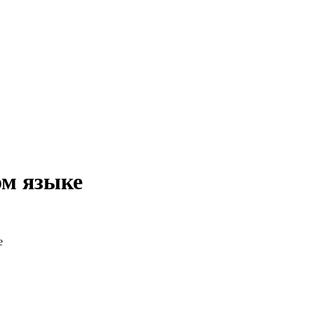
ом языке
е