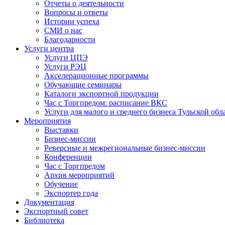
Отчеты о деятельности
Вопросы и ответы
Истории успеха
СМИ о нас
Благодарности
Услуги центра
Услуги ЦПЭ
Услуги РЭЦ
Акселерационные программы
Обучающие семинары
Каталоги экспортной продукции
Час с Торгпредом: расписание ВКС
Услуги для малого и среднего бизнеса Тульской обл
Мероприятия
Выставки
Бизнес-миссии
Реверсные и межрегиональные бизнес-миссии
Конференции
Час с Торгпредом
Архив мероприятий
Обучение
Экспортер года
Документация
Экспортный совет
Библиотека