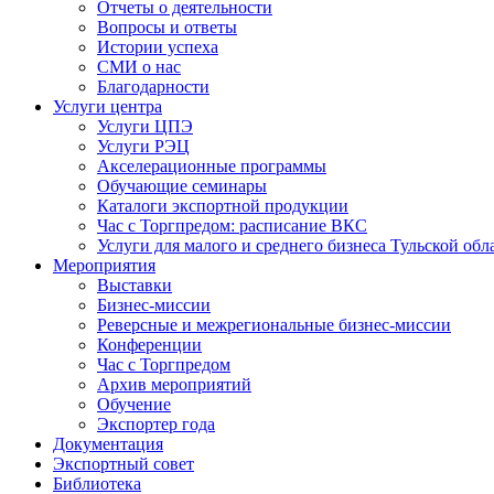
Отчеты о деятельности
Вопросы и ответы
Истории успеха
СМИ о нас
Благодарности
Услуги центра
Услуги ЦПЭ
Услуги РЭЦ
Акселерационные программы
Обучающие семинары
Каталоги экспортной продукции
Час с Торгпредом: расписание ВКС
Услуги для малого и среднего бизнеса Тульской обл
Мероприятия
Выставки
Бизнес-миссии
Реверсные и межрегиональные бизнес-миссии
Конференции
Час с Торгпредом
Архив мероприятий
Обучение
Экспортер года
Документация
Экспортный совет
Библиотека